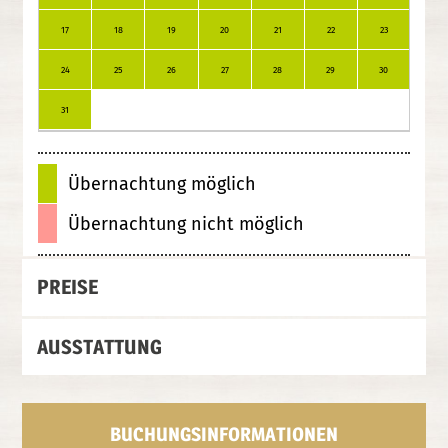
17
18
19
20
21
22
23
21
24
25
26
27
28
29
30
28
31
Übernachtung möglich
Übernachtung nicht möglich
PREISE
AUSSTATTUNG
BUCHUNGSINFORMATIONEN